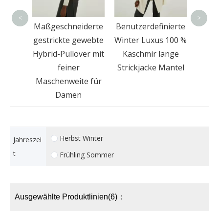
S
<
>
erter
Maßgeschneiderte
Benutzerdefinierte
-
gestrickte gewebte
Winter Luxus 100 %
er aus
Hybrid-Pullover mit
Kaschmir lange
g für
feiner
Strickjacke Mantel
Maschenweite für
Damen
Herbst Winter
Jahreszei
t
Frühling Sommer
Ausgewählte Produktlinien(6)：