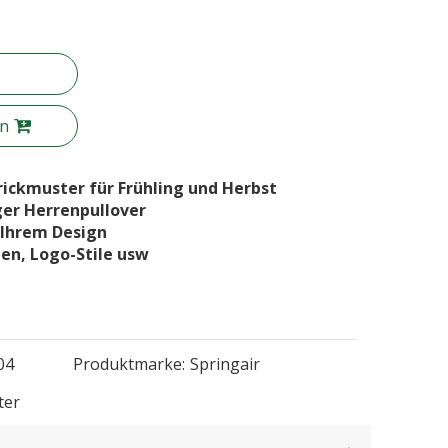
en
rickmuster für Frühling und Herbst
iger Herrenpullover
h Ihrem Design
ben, Logo-Stile usw
04
Produktmarke:
Springair
ter