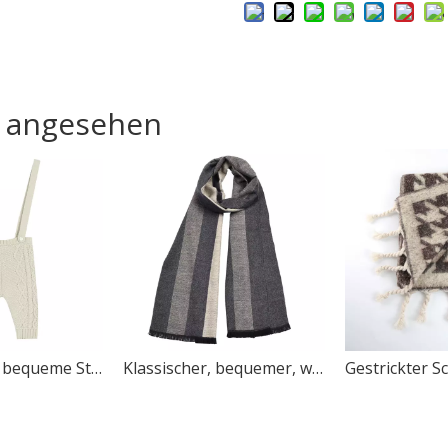
h angesehen
Einfache und bequeme Strick-Baby-Hosenträger
Klassischer, bequemer, weicher und modischer, vielseitiger Strick-Herrenschal