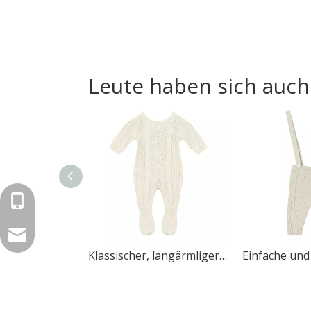
Leute haben sich auc
+86-571-87168110
carlye@springair-textile.com
Klassischer, langärmliger, einfarbiger, modischer Knopf-Design-Baby-Strickoverall