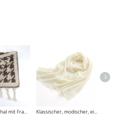
Gestrickter Schal mit Fransen im klassischen Design mit Tausend-Vogel-Muster
Klassischer, modischer, einfarbiger Schal mit einfachem Quastenrand-Design