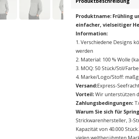
Produktbeschreibung
Produktname: Frühling un
einfacher, vielseitiger H
Information:
1. Verschiedene Designs kö
werden
2. Material: 100 % Wolle (
3. MOQ: 50 Stück/Stil/Farbe
4. Marke/Logo/Stoff: maßg
Versand:
Express-Seefracht
Vorteil:
Wir unterstützen d
Zahlungsbedingungen:
T/
Warum Sie sich für Spring
Strickwarenhersteller, 3-S
Kapazität von 40.000 Stüc
vielen weltberühmten Mark